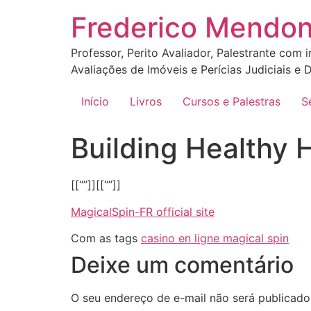
Ir
Frederico Mendo
para
o
Professor, Perito Avaliador, Palestrante com 
conteúdo
Avaliações de Imóveis e Perícias Judiciais e D
Início
Livros
Cursos e Palestras
S
Building Healthy 
[[“”]][[“”]]
MagicalSpin-FR official site
Com as tags
casino en ligne magical spin
Deixe um comentário
O seu endereço de e-mail não será publicado