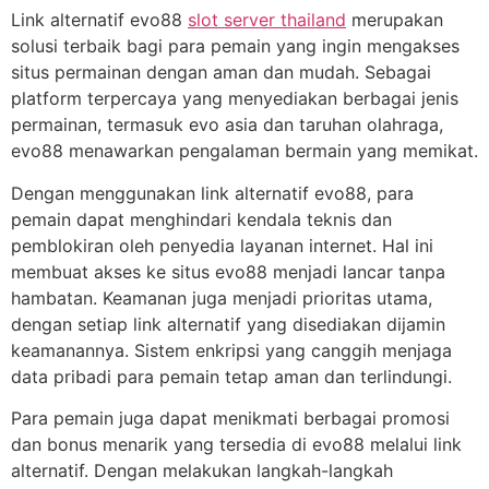
Link alternatif evo88
slot server thailand
merupakan
solusi terbaik bagi para pemain yang ingin mengakses
situs permainan dengan aman dan mudah. Sebagai
platform terpercaya yang menyediakan berbagai jenis
permainan, termasuk evo asia dan taruhan olahraga,
evo88 menawarkan pengalaman bermain yang memikat.
Dengan menggunakan link alternatif evo88, para
pemain dapat menghindari kendala teknis dan
pemblokiran oleh penyedia layanan internet. Hal ini
membuat akses ke situs evo88 menjadi lancar tanpa
hambatan. Keamanan juga menjadi prioritas utama,
dengan setiap link alternatif yang disediakan dijamin
keamanannya. Sistem enkripsi yang canggih menjaga
data pribadi para pemain tetap aman dan terlindungi.
Para pemain juga dapat menikmati berbagai promosi
dan bonus menarik yang tersedia di evo88 melalui link
alternatif. Dengan melakukan langkah-langkah