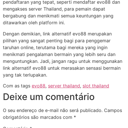
pendaftaran yang tepat, seperti mendaftar evo88 dan
mengakses server Thailand, para pemain dapat
bergabung dan menikmati semua keuntungan yang
ditawarkan oleh platform ini.
Dengan demikian, link alternatif evo88 merupakan
pilihan yang sangat penting bagi para penggemar
taruhan online, terutama bagi mereka yang ingin
menikmati pengalaman bermain yang lebih seru dan
menguntungkan. Jadi, jangan ragu untuk menggunakan
link alternatif evo88 untuk merasakan sensasi bermain
yang tak terlupakan.
Com as tags
evo88
,
server thailand
,
slot thailand
Deixe um comentário
O seu endereço de e-mail não será publicado.
Campos
obrigatórios são marcados com
*