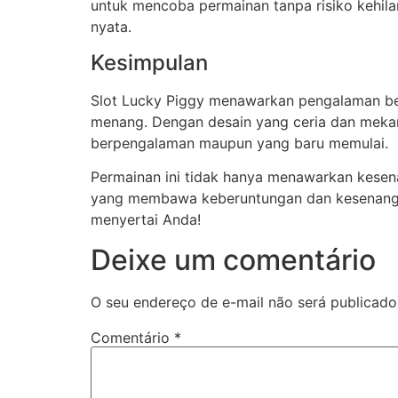
untuk mencoba permainan tanpa risiko kehi
nyata.
Kesimpulan
Slot Lucky Piggy menawarkan pengalaman be
menang. Dengan desain yang ceria dan mekan
berpengalaman maupun yang baru memulai.
Permainan ini tidak hanya menawarkan kesena
yang membawa keberuntungan dan kesenangan,
menyertai Anda!
Deixe um comentário
O seu endereço de e-mail não será publicado
Comentário
*