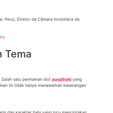
i, Peru), Diretor da Câmara Imobiliária de
ato
n Tema
. Salah satu permainan slot
pusathoki
yang
inan ini tidak hanya menawarkan kesenangan
rni dan karakter babi yang lucu menciptakan