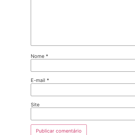
Nome
*
E-mail
*
Site