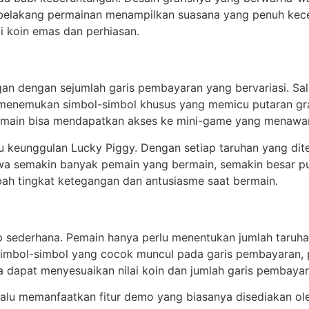
belakang permainan menampilkan suasana yang penuh kece
 koin emas dan perhiasan.
ungan dengan sejumlah garis pembayaran yang bervariasi. Sa
enemukan simbol-simbol khusus yang memicu putaran gratis
 pemain bisa mendapatkan akses ke mini-game yang menawa
atu keunggulan Lucky Piggy. Dengan setiap taruhan yang dit
hwa semakin banyak pemain yang bermain, semakin besar p
ah tingkat ketegangan dan antusiasme saat bermain.
p sederhana. Pemain hanya perlu menentukan jumlah taruh
ika simbol-simbol yang cocok muncul pada garis pembayar
 dapat menyesuaikan nilai koin dan jumlah garis pembayar
elalu memanfaatkan fitur demo yang biasanya disediakan ol