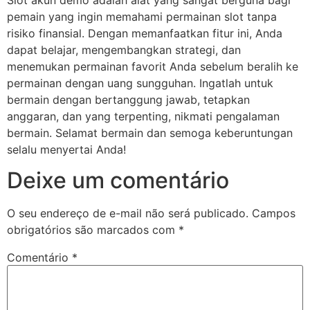
pemain yang ingin memahami permainan slot tanpa
risiko finansial. Dengan memanfaatkan fitur ini, Anda
dapat belajar, mengembangkan strategi, dan
menemukan permainan favorit Anda sebelum beralih ke
permainan dengan uang sungguhan. Ingatlah untuk
bermain dengan bertanggung jawab, tetapkan
anggaran, dan yang terpenting, nikmati pengalaman
bermain. Selamat bermain dan semoga keberuntungan
selalu menyertai Anda!
Deixe um comentário
O seu endereço de e-mail não será publicado.
Campos
obrigatórios são marcados com
*
Comentário
*