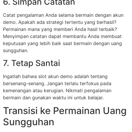
6. Simpan Catatan
Catat pengalaman Anda selama bermain dengan akun
demo. Apakah ada strategi tertentu yang berhasil?
Permainan mana yang memberi Anda hasil terbaik?
Menyimpan catatan dapat membantu Anda membuat
keputusan yang lebih baik saat bermain dengan uang
sungguhan.
7. Tetap Santai
Ingatlah bahwa slot akun demo adalah tentang
bersenang-senang. Jangan terlalu terfokus pada
kemenangan atau kerugian. Nikmati pengalaman
bermain dan gunakan waktu ini untuk belajar.
Transisi ke Permainan Uang
Sungguhan