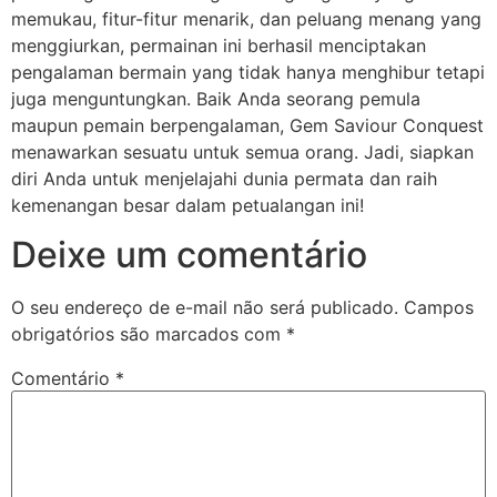
memukau, fitur-fitur menarik, dan peluang menang yang
menggiurkan, permainan ini berhasil menciptakan
pengalaman bermain yang tidak hanya menghibur tetapi
juga menguntungkan. Baik Anda seorang pemula
maupun pemain berpengalaman, Gem Saviour Conquest
menawarkan sesuatu untuk semua orang. Jadi, siapkan
diri Anda untuk menjelajahi dunia permata dan raih
kemenangan besar dalam petualangan ini!
Deixe um comentário
O seu endereço de e-mail não será publicado.
Campos
obrigatórios são marcados com
*
Comentário
*