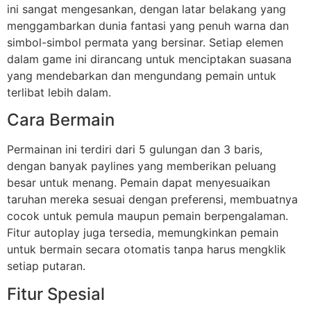
ini sangat mengesankan, dengan latar belakang yang
menggambarkan dunia fantasi yang penuh warna dan
simbol-simbol permata yang bersinar. Setiap elemen
dalam game ini dirancang untuk menciptakan suasana
yang mendebarkan dan mengundang pemain untuk
terlibat lebih dalam.
Cara Bermain
Permainan ini terdiri dari 5 gulungan dan 3 baris,
dengan banyak paylines yang memberikan peluang
besar untuk menang. Pemain dapat menyesuaikan
taruhan mereka sesuai dengan preferensi, membuatnya
cocok untuk pemula maupun pemain berpengalaman.
Fitur autoplay juga tersedia, memungkinkan pemain
untuk bermain secara otomatis tanpa harus mengklik
setiap putaran.
Fitur Spesial