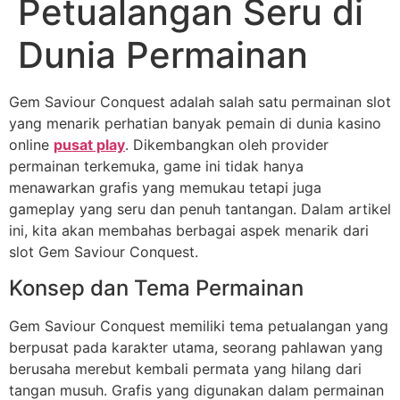
Petualangan Seru di
Dunia Permainan
Gem Saviour Conquest adalah salah satu permainan slot
yang menarik perhatian banyak pemain di dunia kasino
online
pusat play
. Dikembangkan oleh provider
permainan terkemuka, game ini tidak hanya
menawarkan grafis yang memukau tetapi juga
gameplay yang seru dan penuh tantangan. Dalam artikel
ini, kita akan membahas berbagai aspek menarik dari
slot Gem Saviour Conquest.
Konsep dan Tema Permainan
Gem Saviour Conquest memiliki tema petualangan yang
berpusat pada karakter utama, seorang pahlawan yang
berusaha merebut kembali permata yang hilang dari
tangan musuh. Grafis yang digunakan dalam permainan