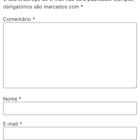
obrigatórios são marcados com
*
Comentário
*
Nome
*
E-mail
*