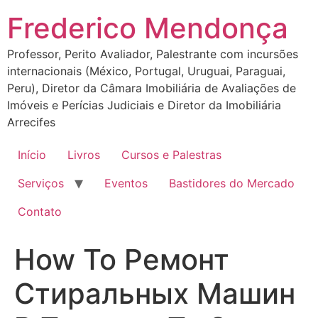
Ir
Frederico Mendonça
para
o
Professor, Perito Avaliador, Palestrante com incursões
conteúdo
internacionais (México, Portugal, Uruguai, Paraguai,
Peru), Diretor da Câmara Imobiliária de Avaliações de
Imóveis e Perícias Judiciais e Diretor da Imobiliária
Arrecifes
Início
Livros
Cursos e Palestras
Serviços
Eventos
Bastidores do Mercado
Contato
How To Ремонт
Стиральных Машин