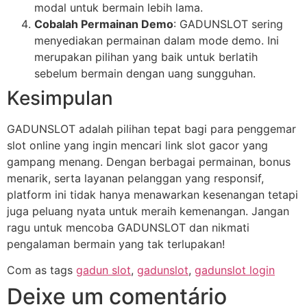
modal untuk bermain lebih lama.
Cobalah Permainan Demo
: GADUNSLOT sering
menyediakan permainan dalam mode demo. Ini
merupakan pilihan yang baik untuk berlatih
sebelum bermain dengan uang sungguhan.
Kesimpulan
GADUNSLOT adalah pilihan tepat bagi para penggemar
slot online yang ingin mencari link slot gacor yang
gampang menang. Dengan berbagai permainan, bonus
menarik, serta layanan pelanggan yang responsif,
platform ini tidak hanya menawarkan kesenangan tetapi
juga peluang nyata untuk meraih kemenangan. Jangan
ragu untuk mencoba GADUNSLOT dan nikmati
pengalaman bermain yang tak terlupakan!
Com as tags
gadun slot
,
gadunslot
,
gadunslot login
Deixe um comentário