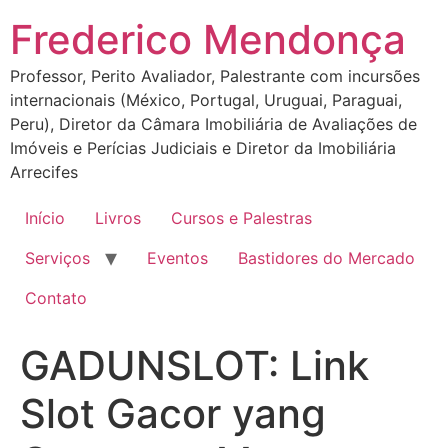
Ir
Frederico Mendonça
para
o
Professor, Perito Avaliador, Palestrante com incursões
conteúdo
internacionais (México, Portugal, Uruguai, Paraguai,
Peru), Diretor da Câmara Imobiliária de Avaliações de
Imóveis e Perícias Judiciais e Diretor da Imobiliária
Arrecifes
Início
Livros
Cursos e Palestras
Serviços
Eventos
Bastidores do Mercado
Contato
GADUNSLOT: Link
Slot Gacor yang