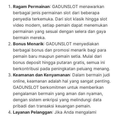
Ragam Permainan
: GADUNSLOT menawarkan
berbagai jenis permainan slot dari beberapa
penyedia terkemuka. Dari slot klasik hingga slot
video modern, setiap pemain dapat menemukan
permainan yang sesuai dengan selera dan gaya
bermain mereka.
Bonus Menarik
: GADUNSLOT menyediakan
berbagai bonus dan promosi menarik bagi para
pemain baru maupun pemain setia. Mulai dari
bonus deposit hingga putaran gratis, semua ini
berkontribusi pada peningkatan peluang menang.
Keamanan dan Kenyamanan
: Dalam bermain judi
online, keamanan adalah hal yang sangat penting.
GADUNSLOT berkomitmen untuk memberikan
pengalaman bermain yang aman dan nyaman,
dengan sistem enkripsi yang melindungi data
pribadi dan transaksi keuangan pemain.
Layanan Pelanggan
: Jika Anda mengalami