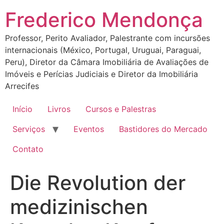
Ir
Frederico Mendonça
para
o
Professor, Perito Avaliador, Palestrante com incursões
conteúdo
internacionais (México, Portugal, Uruguai, Paraguai,
Peru), Diretor da Câmara Imobiliária de Avaliações de
Imóveis e Perícias Judiciais e Diretor da Imobiliária
Arrecifes
Início
Livros
Cursos e Palestras
Serviços
Eventos
Bastidores do Mercado
Contato
Die Revolution der
medizinischen