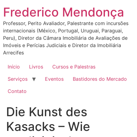
Ir
Frederico Mendonça
para
o
Professor, Perito Avaliador, Palestrante com incursões
conteúdo
internacionais (México, Portugal, Uruguai, Paraguai,
Peru), Diretor da Câmara Imobiliária de Avaliações de
Imóveis e Perícias Judiciais e Diretor da Imobiliária
Arrecifes
Início
Livros
Cursos e Palestras
Serviços
Eventos
Bastidores do Mercado
Contato
Die Kunst des
Kasacks – Wie