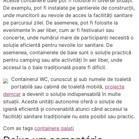
Aceste containere baie pot fi folosite în diverse situații.
De exemplu, pot fi instalate pe șantierele de construcții,
unde muncitorii au nevoie de acces la facilități sanitare
pe parcursul zilei. De asemenea, pot fi folosite la
evenimente în aer liber, cum ar fi festivaluri sau
concerte, unde numărul mare de participanți necesită o
soluție eficientă pentru nevoile lor sanitare. De
asemenea, containerele de baie sunt o soluție practică
pentru camping sau alte activități în aer liber, unde
accesul la o baie tradițională poate fi dificil.
Containerul WC, cunoscut și sub numele de toaletă
portabilă sau cabină de toaletă mobilă,
proiecte
demcar
a devenit o soluție indispensabilă în multe
situații. Aceste unități autonome oferă o soluție de
igienă eficientă și convenabilă atunci când accesul la
facilități sanitare tradiționale nu este posibil sau practic.
Com as tags
containere galati