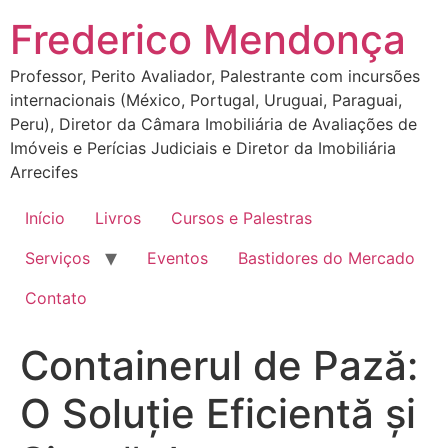
Ir
Frederico Mendonça
para
o
Professor, Perito Avaliador, Palestrante com incursões
conteúdo
internacionais (México, Portugal, Uruguai, Paraguai,
Peru), Diretor da Câmara Imobiliária de Avaliações de
Imóveis e Perícias Judiciais e Diretor da Imobiliária
Arrecifes
Início
Livros
Cursos e Palestras
Serviços
Eventos
Bastidores do Mercado
Contato
Containerul de Pază:
O Soluție Eficientă și