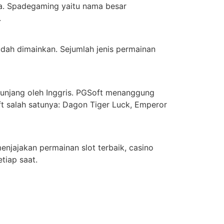
ia. Spadegaming yaitu nama besar
.
ah dimainkan. Sejumlah jenis permainan
itunjang oleh Inggris. PGSoft menanggung
t salah satunya: Dagon Tiger Luck, Emperor
enjajakan permainan slot terbaik, casino
etiap saat.