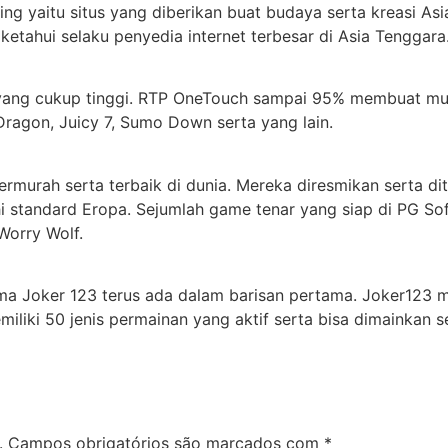
ng yaitu situs yang diberikan buat budaya serta kreasi As
etahui selaku penyedia internet terbesar di Asia Tenggara
yang cukup tinggi. RTP OneTouch sampai 95% membuat mud
g Dragon, Juicy 7, Sumo Down serta yang lain.
ermurah serta terbaik di dunia. Mereka diresmikan serta d
 standard Eropa. Sejumlah game tenar yang siap di PG Sof
Worry Wolf.
ama Joker 123 terus ada dalam barisan pertama. Joker123 m
miliki 50 jenis permainan yang aktif serta bisa dimainkan s
.
Campos obrigatórios são marcados com
*