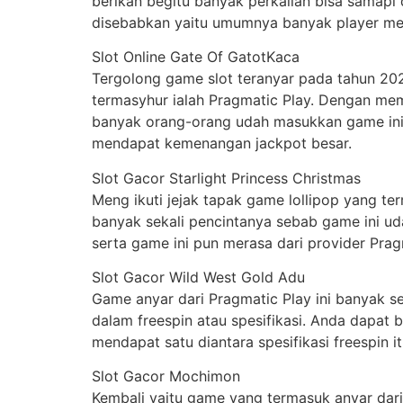
berikan begitu banyak perkalian bisa samapi
disebabkan yaitu umumnya banyak player m
Slot Online Gate Of GatotKaca
Tergolong game slot teranyar pada tahun 2024
termasyhur ialah Pragmatic Play. Dengan mem
banyak orang-orang udah masukkan game ini 
mendapat kemenangan jackpot besar.
Slot Gacor Starlight Princess Christmas
Meng ikuti jejak tapak game lollipop yang te
banyak sekali pencintanya sebab game ini u
serta game ini pun merasa dari provider Prag
Slot Gacor Wild West Gold Adu
Game anyar dari Pragmatic Play ini banyak s
dalam freespin atau spesifikasi. Anda dapat 
mendapat satu diantara spesifikasi freespin i
Slot Gacor Mochimon
Kembali yaitu game yang termasuk anyar dar