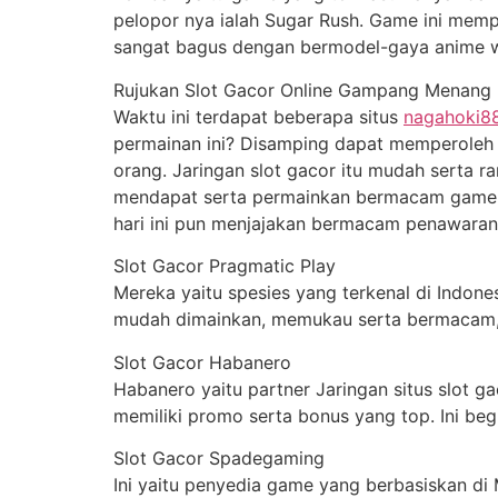
pelopor nya ialah Sugar Rush. Game ini memp
sangat bagus dengan bermodel-gaya anime wa
Rujukan Slot Gacor Online Gampang Menang
Waktu ini terdapat beberapa situs
nagahoki88
permainan ini? Disamping dapat memperoleh
orang. Jaringan slot gacor itu mudah serta r
mendapat serta permainkan bermacam game me
hari ini pun menjajakan bermacam penawaran s
Slot Gacor Pragmatic Play
Mereka yaitu spesies yang terkenal di Indon
mudah dimainkan, memukau serta bermacam, t
Slot Gacor Habanero
Habanero yaitu partner Jaringan situs slot 
memiliki promo serta bonus yang top. Ini be
Slot Gacor Spadegaming
Ini yaitu penyedia game yang berbasiskan di