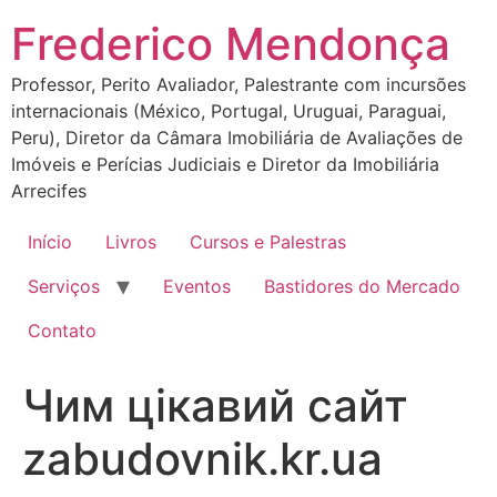
Ir
Frederico Mendonça
para
o
Professor, Perito Avaliador, Palestrante com incursões
conteúdo
internacionais (México, Portugal, Uruguai, Paraguai,
Peru), Diretor da Câmara Imobiliária de Avaliações de
Imóveis e Perícias Judiciais e Diretor da Imobiliária
Arrecifes
Início
Livros
Cursos e Palestras
Serviços
Eventos
Bastidores do Mercado
Contato
Чим цікавий сайт
zabudovnik.kr.ua