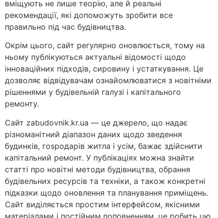
вміщують не лише теорію, але й реальні
рекомендації, які допоможуть зробити все
правильно під час будівництва.
Окрім цього, сайт регулярно оновлюється, тому на
ньому публікуються актуальні відомості щодо
інноваційних підходів, сировину і устаткування. Це
дозволяє відвідувачам ознайомлюватися з новітніми
рішеннями у будівельній галузі і капітального
ремонту.
Сайт zabudovnik.kr.ua — це джерело, що надає
різноманітний діапазон даних щодо зведення
будинків, гospодарів житла і усім, бажає здійснити
капітальний ремонт. У публікаціях можна знайти
статті про новітні методи будівництва, обрання
будівельних ресурсів та техніки, а також конкретні
підказки щодо оновлення та планування приміщень.
Сайт виділяється простим інтерфейсом, якісними
матеріалами і постійним поповненням, це робить цю