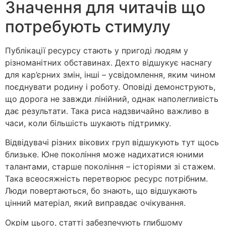
Значення для читачів що
потребують стимулу
Публікації ресурсу стають у пригоді людям у
різноманітних обставинах. Дехто відшукує наснагу
для кар’єрних змін, інші – усвідомлення, яким чином
поєднувати родину і роботу. Оповіді демонструють,
що дорога не завжди лінійний, однак наполегливість
дає результати. Така риса надзвичайно важливо в
часи, коли більшість шукають підтримку.
Відвідувачі різних вікових груп відшукують тут щось
близьке. Юне покоління може надихатися юними
талантами, старше покоління – історіями зі стажем.
Така всеосяжність перетворює ресурс потрібним.
Люди повертаються, бо знають, що відшукають
цінний матеріал, який виправдає очікування.
Окрім цього, статті забезпечують глибшому