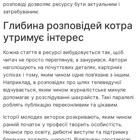
розповіді дозволяє ресурсу бути актуальним і
затребуваним.
Глибина розповідей котра
утримує інтерес
Кожна стаття в ресурсі вибудовується так, щоб
читач не просто переглянув, а занурився. Автори
наголошують на почуттєвих деталях, кар’єрних
успіхах і тому, яким чином одне пов’язане з іншим.
Наприклад, в розповідях про шлях телеведучої
відчувається, яким чином журналістське минуле
допомагає у розслідуванні шахрайств. Такі паралелі
роблять публікацію переконливим та цікавим.
Історії молодих акторок розкривають, яким чином
ранній початок у професії творить особистість.
Нюанси про освіту, дебютні виступи та підтримку
близьких додають щирості. Відвідувач спостерігає