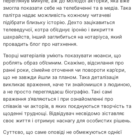
переглянув минуле, аж до молодої акторки, яка вже
змогла показати себе на телебаченні та в медіа. Така
палітра надає можливість кожному читачеві
підібрати близьку історію. Дехто зацікавиться
телеведучої, котра об’єднує іронію і викриття
шахрайств, інший заглибиться на нотаріуса, який
провадить блог про натхнення.
Творці матеріалів уміють показувати нюанси, що
роблять образ об’ємним. Скажімо, відсилання про
ранні роки, сімейне оточення чи повороти кар’єри,
що не завжди йшли за планом. Така деталізація
викликає враження, наче ти знайомишся з людиною,
а не просто переглядаєш біографію. Такі самі
враження з’являються і при ознайомленні про
співаків чи акторів, в яких поєднуються творчість та
щоденні труднощі. Відвідувач несвідомо зіставляє
своє життя і отримує наснагу для особистих рішень.
Суттєво, що саме оповіді не обмежуються однієї