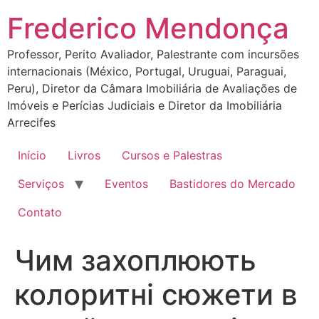
Ir
Frederico Mendonça
para
o
Professor, Perito Avaliador, Palestrante com incursões
conteúdo
internacionais (México, Portugal, Uruguai, Paraguai,
Peru), Diretor da Câmara Imobiliária de Avaliações de
Imóveis e Perícias Judiciais e Diretor da Imobiliária
Arrecifes
Início
Livros
Cursos e Palestras
Serviços
Eventos
Bastidores do Mercado
Contato
Чим захоплюють
колоритні сюжети в