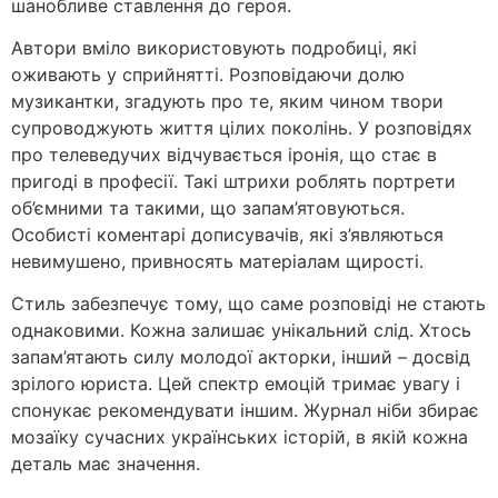
шанобливе ставлення до героя.
Автори вміло використовують подробиці, які
оживають у сприйнятті. Розповідаючи долю
музикантки, згадують про те, яким чином твори
супроводжують життя цілих поколінь. У розповідях
про телеведучих відчувається іронія, що стає в
пригоді в професії. Такі штрихи роблять портрети
об’ємними та такими, що запам’ятовуються.
Особисті коментарі дописувачів, які з’являються
невимушено, привносять матеріалам щирості.
Стиль забезпечує тому, що саме розповіді не стають
однаковими. Кожна залишає унікальний слід. Хтось
запам’ятають силу молодої акторки, інший – досвід
зрілого юриста. Цей спектр емоцій тримає увагу і
спонукає рекомендувати іншим. Журнал ніби збирає
мозаїку сучасних українських історій, в якій кожна
деталь має значення.