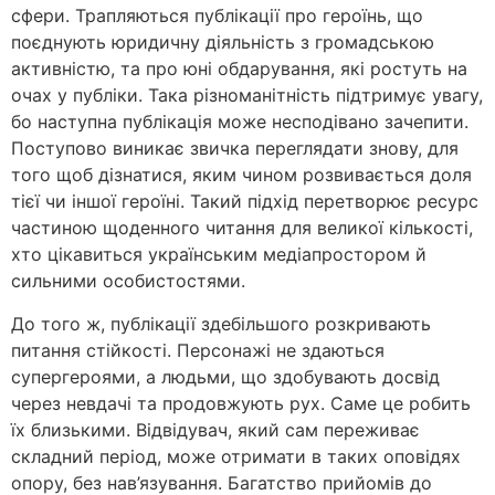
сфери. Трапляються публікації про героїнь, що
поєднують юридичну діяльність з громадською
активністю, та про юні обдарування, які ростуть на
очах у публіки. Така різноманітність підтримує увагу,
бо наступна публікація може несподівано зачепити.
Поступово виникає звичка переглядати знову, для
того щоб дізнатися, яким чином розвивається доля
тієї чи іншої героїні. Такий підхід перетворює ресурс
частиною щоденного читання для великої кількості,
хто цікавиться українським медіапростором й
сильними особистостями.
До того ж, публікації здебільшого розкривають
питання стійкості. Персонажі не здаються
супергероями, а людьми, що здобувають досвід
через невдачі та продовжують рух. Саме це робить
їх близькими. Відвідувач, який сам переживає
складний період, може отримати в таких оповідях
опору, без нав’язування. Багатство прийомів до