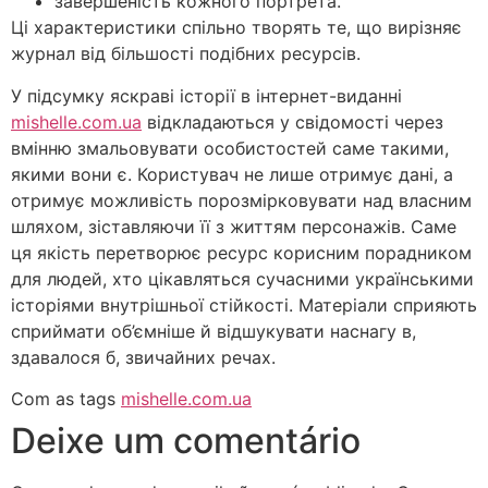
завершеність кожного портрета.
Ці характеристики спільно творять те, що вирізняє
журнал від більшості подібних ресурсів.
У підсумку яскраві історії в інтернет-виданні
mishelle.com.ua
відкладаються у свідомості через
вмінню змальовувати особистостей саме такими,
якими вони є. Користувач не лише отримує дані, а
отримує можливість порозмірковувати над власним
шляхом, зіставляючи її з життям персонажів. Саме
ця якість перетворює ресурс корисним порадником
для людей, хто цікавляться сучасними українськими
історіями внутрішньої стійкості. Матеріали сприяють
сприймати об’ємніше й відшукувати наснагу в,
здавалося б, звичайних речах.
Com as tags
mishelle.com.ua
Deixe um comentário