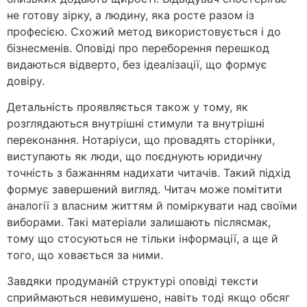
не готову зірку, а людину, яка росте разом із
професією. Схожий метод використовується і до
бізнесменів. Оповіді про переборення перешкод
видаються відверто, без ідеалізації, що формує
довіру.
Детальність проявляється також у тому, як
розглядаються внутрішні стимули та внутрішні
переконання. Нотаріуси, що провадять сторінки,
виступають як люди, що поєднують юридичну
точність з бажанням надихати читачів. Такий підхід
формує завершений вигляд. Читач може помітити
аналогії з власним життям й поміркувати над своїми
виборами. Такі матеріали залишають післясмак,
тому що стосуються не тільки інформації, а ще й
того, що ховається за ними.
Завдяки продуманій структурі оповіді тексти
сприймаються невимушено, навіть тоді якщо обсяг