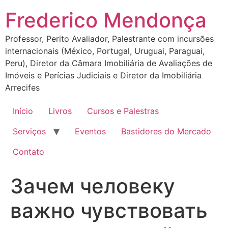
Ir
Frederico Mendonça
para
o
Professor, Perito Avaliador, Palestrante com incursões
conteúdo
internacionais (México, Portugal, Uruguai, Paraguai,
Peru), Diretor da Câmara Imobiliária de Avaliações de
Imóveis e Perícias Judiciais e Diretor da Imobiliária
Arrecifes
Início
Livros
Cursos e Palestras
Serviços
Eventos
Bastidores do Mercado
Contato
Зачем человеку
важно чувствовать