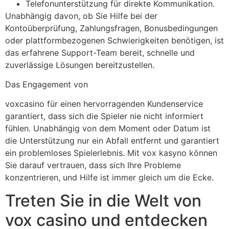
Telefonunterstützung für direkte Kommunikation.
Unabhängig davon, ob Sie Hilfe bei der
Kontoüberprüfung, Zahlungsfragen, Bonusbedingungen
oder plattformbezogenen Schwierigkeiten benötigen, ist
das erfahrene Support-Team bereit, schnelle und
zuverlässige Lösungen bereitzustellen.
Das Engagement von
voxcasino für einen hervorragenden Kundenservice
garantiert, dass sich die Spieler nie nicht informiert
fühlen. Unabhängig von dem Moment oder Datum ist
die Unterstützung nur ein Abfall entfernt und garantiert
ein problemloses Spielerlebnis. Mit vox kasyno können
Sie darauf vertrauen, dass sich Ihre Probleme
konzentrieren, und Hilfe ist immer gleich um die Ecke.
Treten Sie in die Welt von
vox casino und entdecken