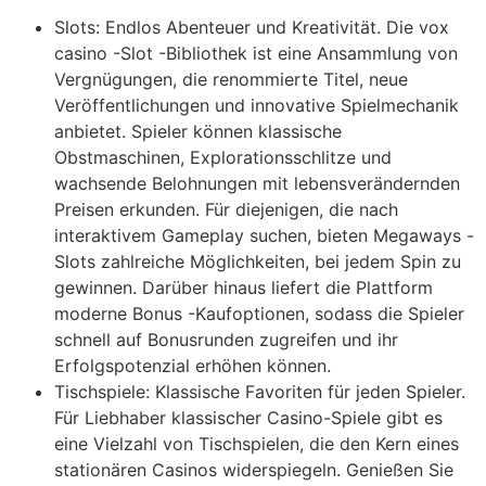
Slots: Endlos Abenteuer und Kreativität. Die vox
casino -Slot -Bibliothek ist eine Ansammlung von
Vergnügungen, die renommierte Titel, neue
Veröffentlichungen und innovative Spielmechanik
anbietet. Spieler können klassische
Obstmaschinen, Explorationsschlitze und
wachsende Belohnungen mit lebensverändernden
Preisen erkunden. Für diejenigen, die nach
interaktivem Gameplay suchen, bieten Megaways -
Slots zahlreiche Möglichkeiten, bei jedem Spin zu
gewinnen. Darüber hinaus liefert die Plattform
moderne Bonus -Kaufoptionen, sodass die Spieler
schnell auf Bonusrunden zugreifen und ihr
Erfolgspotenzial erhöhen können.
Tischspiele: Klassische Favoriten für jeden Spieler.
Für Liebhaber klassischer Casino-Spiele gibt es
eine Vielzahl von Tischspielen, die den Kern eines
stationären Casinos widerspiegeln. Genießen Sie