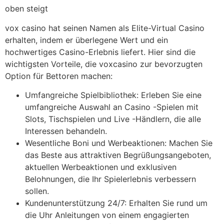
oben steigt
vox casino hat seinen Namen als Elite-Virtual Casino
erhalten, indem er überlegene Wert und ein
hochwertiges Casino-Erlebnis liefert. Hier sind die
wichtigsten Vorteile, die voxcasino zur bevorzugten
Option für Bettoren machen:
Umfangreiche Spielbibliothek: Erleben Sie eine
umfangreiche Auswahl an Casino -Spielen mit
Slots, Tischspielen und Live -Händlern, die alle
Interessen behandeln.
Wesentliche Boni und Werbeaktionen: Machen Sie
das Beste aus attraktiven Begrüßungsangeboten,
aktuellen Werbeaktionen und exklusiven
Belohnungen, die Ihr Spielerlebnis verbessern
sollen.
Kundenunterstützung 24/7: Erhalten Sie rund um
die Uhr Anleitungen von einem engagierten