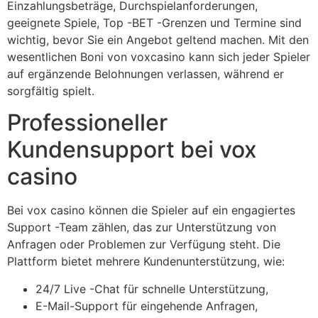
Einzahlungsbeträge, Durchspielanforderungen,
geeignete Spiele, Top -BET -Grenzen und Termine sind
wichtig, bevor Sie ein Angebot geltend machen. Mit den
wesentlichen Boni von voxcasino kann sich jeder Spieler
auf ergänzende Belohnungen verlassen, während er
sorgfältig spielt.
Professioneller
Kundensupport bei vox
casino
Bei vox casino können die Spieler auf ein engagiertes
Support -Team zählen, das zur Unterstützung von
Anfragen oder Problemen zur Verfügung steht. Die
Plattform bietet mehrere Kundenunterstützung, wie:
24/7 Live -Chat für schnelle Unterstützung,
E-Mail-Support für eingehende Anfragen,