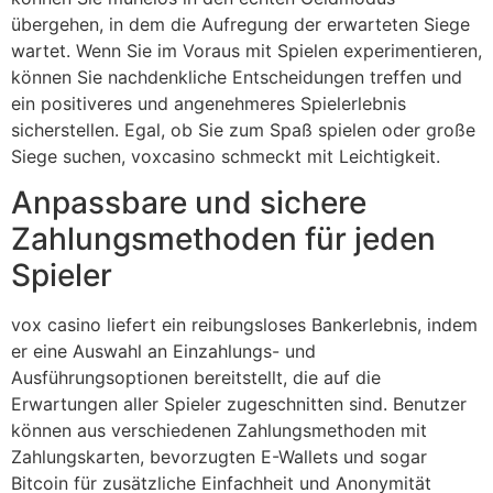
übergehen, in dem die Aufregung der erwarteten Siege
wartet. Wenn Sie im Voraus mit Spielen experimentieren,
können Sie nachdenkliche Entscheidungen treffen und
ein positiveres und angenehmeres Spielerlebnis
sicherstellen. Egal, ob Sie zum Spaß spielen oder große
Siege suchen, voxcasino schmeckt mit Leichtigkeit.
Anpassbare und sichere
Zahlungsmethoden für jeden
Spieler
vox casino liefert ein reibungsloses Bankerlebnis, indem
er eine Auswahl an Einzahlungs- und
Ausführungsoptionen bereitstellt, die auf die
Erwartungen aller Spieler zugeschnitten sind. Benutzer
können aus verschiedenen Zahlungsmethoden mit
Zahlungskarten, bevorzugten E-Wallets und sogar
Bitcoin für zusätzliche Einfachheit und Anonymität