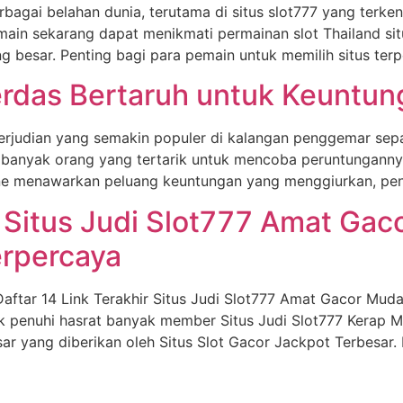
erbagai belahan dunia, terutama di situs slot777 yang ter
ain sekarang dapat menikmati permainan slot Thailand situ
esar. Penting bagi para pemain untuk memilih situs terpe
Cerdas Bertaruh untuk Keuntu
perjudian yang semakin populer di kalangan penggemar se
 banyak orang yang tertarik untuk mencoba peruntunganny
ine menawarkan peluang keuntungan yang menggiurkan, pe
ir Situs Judi Slot777 Amat G
erpercaya
aftar 14 Link Terakhir Situs Judi Slot777 Amat Gacor Mu
uk penuhi hasrat banyak member Situs Judi Slot777 Kerap 
ar yang diberikan oleh Situs Slot Gacor Jackpot Terbesar.