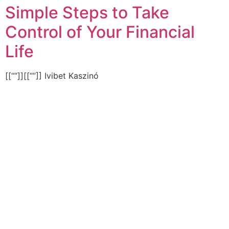
Simple Steps to Take
Control of Your Financial
Life
[[“”]][[“”]] Ivibet Kaszinó