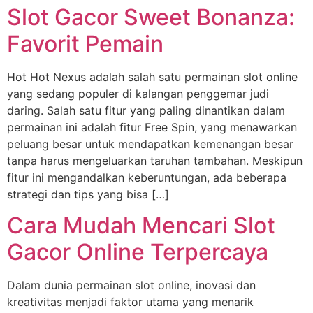
Slot Gacor Sweet Bonanza:
Favorit Pemain
Hot Hot Nexus adalah salah satu permainan slot online
yang sedang populer di kalangan penggemar judi
daring. Salah satu fitur yang paling dinantikan dalam
permainan ini adalah fitur Free Spin, yang menawarkan
peluang besar untuk mendapatkan kemenangan besar
tanpa harus mengeluarkan taruhan tambahan. Meskipun
fitur ini mengandalkan keberuntungan, ada beberapa
strategi dan tips yang bisa […]
Cara Mudah Mencari Slot
Gacor Online Terpercaya
Dalam dunia permainan slot online, inovasi dan
kreativitas menjadi faktor utama yang menarik