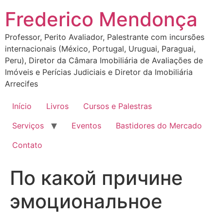
Ir
Frederico Mendonça
para
o
Professor, Perito Avaliador, Palestrante com incursões
conteúdo
internacionais (México, Portugal, Uruguai, Paraguai,
Peru), Diretor da Câmara Imobiliária de Avaliações de
Imóveis e Perícias Judiciais e Diretor da Imobiliária
Arrecifes
Início
Livros
Cursos e Palestras
Serviços
Eventos
Bastidores do Mercado
Contato
По какой причине
эмоциональное