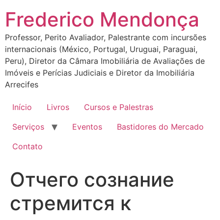
Ir
Frederico Mendonça
para
o
Professor, Perito Avaliador, Palestrante com incursões
conteúdo
internacionais (México, Portugal, Uruguai, Paraguai,
Peru), Diretor da Câmara Imobiliária de Avaliações de
Imóveis e Perícias Judiciais e Diretor da Imobiliária
Arrecifes
Início
Livros
Cursos e Palestras
Serviços
Eventos
Bastidores do Mercado
Contato
Отчего сознание
стремится к