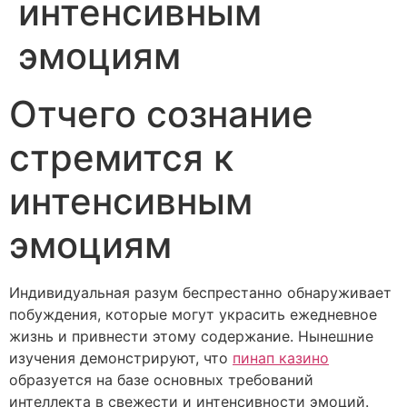
интенсивным
эмоциям
Отчего сознание
стремится к
интенсивным
эмоциям
Индивидуальная разум беспрестанно обнаруживает
побуждения, которые могут украсить ежедневное
жизнь и привнести этому содержание. Нынешние
изучения демонстрируют, что
пинап казино
образуется на базе основных требований
интеллекта в свежести и интенсивности эмоций.