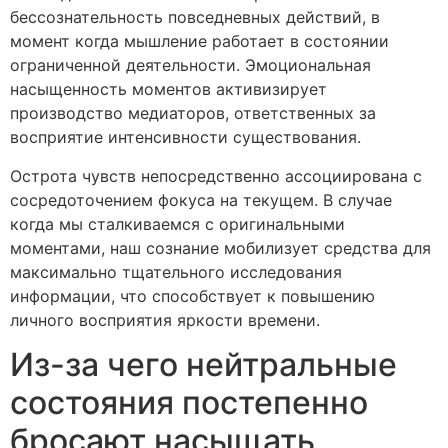
бессознательность повседневных действий, в
момент когда мышление работает в состоянии
ограниченной деятельности. Эмоциональная
насыщенность моментов активизирует
производство медиаторов, ответственных за
восприятие интенсивности существования.
Острота чувств непосредственно ассоциирована с
сосредоточением фокуса на текущем. В случае
когда мы сталкиваемся с оригинальными
моментами, наш сознание мобилизует средства для
максимально тщательного исследования
информации, что способствует к повышению
личного восприятия яркости времени.
Из-за чего нейтральные
состояния постепенно
бросают насыщать