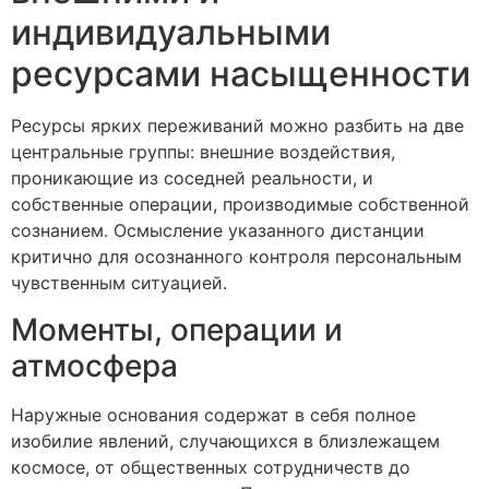
индивидуальными
ресурсами насыщенности
Ресурсы ярких переживаний можно разбить на две
центральные группы: внешние воздействия,
проникающие из соседней реальности, и
собственные операции, производимые собственной
сознанием. Осмысление указанного дистанции
критично для осознанного контроля персональным
чувственным ситуацией.
Моменты, операции и
атмосфера
Наружные основания содержат в себя полное
изобилие явлений, случающихся в близлежащем
космосе, от общественных сотрудничеств до