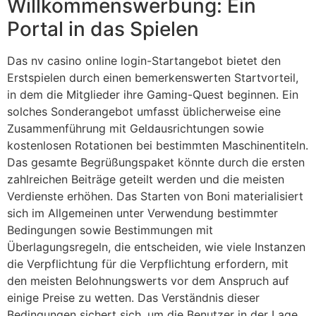
Willkommenswerbung: Ein
Portal in das Spielen
Das nv casino online login-Startangebot bietet den
Erstspielen durch einen bemerkenswerten Startvorteil,
in dem die Mitglieder ihre Gaming-Quest beginnen. Ein
solches Sonderangebot umfasst üblicherweise eine
Zusammenführung mit Geldausrichtungen sowie
kostenlosen Rotationen bei bestimmten Maschinentiteln.
Das gesamte Begrüßungspaket könnte durch die ersten
zahlreichen Beiträge geteilt werden und die meisten
Verdienste erhöhen. Das Starten von Boni materialisiert
sich im Allgemeinen unter Verwendung bestimmter
Bedingungen sowie Bestimmungen mit
Überlagungsregeln, die entscheiden, wie viele Instanzen
die Verpflichtung für die Verpflichtung erfordern, mit
den meisten Belohnungswerts vor dem Anspruch auf
einige Preise zu wetten. Das Verständnis dieser
Bedingungen sichert sich, um die Benutzer in der Lage