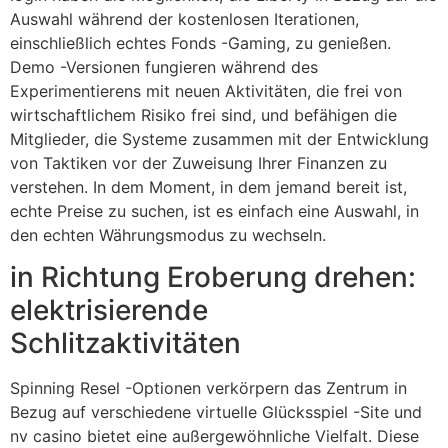
Auswahl während der kostenlosen Iterationen,
einschließlich echtes Fonds -Gaming, zu genießen.
Demo -Versionen fungieren während des
Experimentierens mit neuen Aktivitäten, die frei von
wirtschaftlichem Risiko frei sind, und befähigen die
Mitglieder, die Systeme zusammen mit der Entwicklung
von Taktiken vor der Zuweisung Ihrer Finanzen zu
verstehen. In dem Moment, in dem jemand bereit ist,
echte Preise zu suchen, ist es einfach eine Auswahl, in
den echten Währungsmodus zu wechseln.
in Richtung Eroberung drehen:
elektrisierende
Schlitzaktivitäten
Spinning Resel -Optionen verkörpern das Zentrum in
Bezug auf verschiedene virtuelle Glücksspiel -Site und
nv casino bietet eine außergewöhnliche Vielfalt. Diese