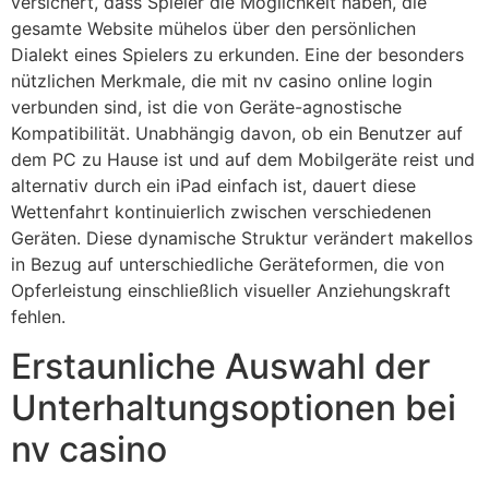
versichert, dass Spieler die Möglichkeit haben, die
gesamte Website mühelos über den persönlichen
Dialekt eines Spielers zu erkunden. Eine der besonders
nützlichen Merkmale, die mit nv casino online login
verbunden sind, ist die von Geräte-agnostische
Kompatibilität. Unabhängig davon, ob ein Benutzer auf
dem PC zu Hause ist und auf dem Mobilgeräte reist und
alternativ durch ein iPad einfach ist, dauert diese
Wettenfahrt kontinuierlich zwischen verschiedenen
Geräten. Diese dynamische Struktur verändert makellos
in Bezug auf unterschiedliche Geräteformen, die von
Opferleistung einschließlich visueller Anziehungskraft
fehlen.
Erstaunliche Auswahl der
Unterhaltungsoptionen bei
nv casino