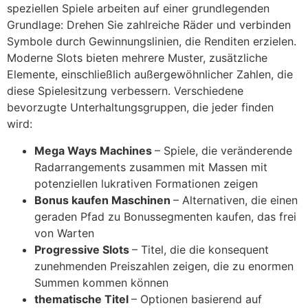
speziellen Spiele arbeiten auf einer grundlegenden
Grundlage: Drehen Sie zahlreiche Räder und verbinden
Symbole durch Gewinnungslinien, die Renditen erzielen.
Moderne Slots bieten mehrere Muster, zusätzliche
Elemente, einschließlich außergewöhnlicher Zahlen, die
diese Spielesitzung verbessern. Verschiedene
bevorzugte Unterhaltungsgruppen, die jeder finden
wird:
Mega Ways Machines
– Spiele, die veränderende
Radarrangements zusammen mit Massen mit
potenziellen lukrativen Formationen zeigen
Bonus kaufen Maschinen
– Alternativen, die einen
geraden Pfad zu Bonussegmenten kaufen, das frei
von Warten
Progressive Slots
– Titel, die die konsequent
zunehmenden Preiszahlen zeigen, die zu enormen
Summen kommen können
thematische Titel
– Optionen basierend auf