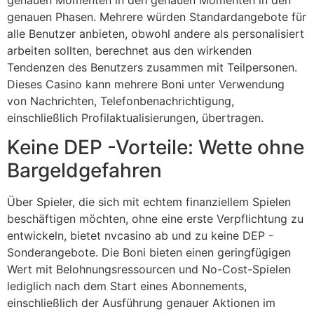
genauen Phasen. Mehrere würden Standardangebote für
alle Benutzer anbieten, obwohl andere als personalisiert
arbeiten sollten, berechnet aus den wirkenden
Tendenzen des Benutzers zusammen mit Teilpersonen.
Dieses Casino kann mehrere Boni unter Verwendung
von Nachrichten, Telefonbenachrichtigung,
einschließlich Profilaktualisierungen, übertragen.
Keine DEP -Vorteile: Wette ohne
Bargeldgefahren
Über Spieler, die sich mit echtem finanziellem Spielen
beschäftigen möchten, ohne eine erste Verpflichtung zu
entwickeln, bietet nvcasino ab und zu keine DEP -
Sonderangebote. Die Boni bieten einen geringfügigen
Wert mit Belohnungsressourcen und No-Cost-Spielen
lediglich nach dem Start eines Abonnements,
einschließlich der Ausführung genauer Aktionen im