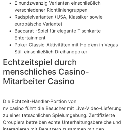
Einundzwanzig Varianten einschließlich
verschiedener Richtliniengruppen
Radspielvarianten (USA, Klassiker sowie
europäische Variante)
Baccarat -Spiel für elegante Tischkarte
Entertainment
Poker Classic-Aktivitäten mit Hold’em in Vegas-
Stil, einschließlich Dreihandpoker
Echtzeitspiel durch
menschliches Casino-
Mitarbeiter Casino
Die Echtzeit-Händler-Portion von
nv casino führt die Besucher mit Live-Video-Lieferung
zu einer tatsächlichen Spielumgebung. Zertifizierte
Croupiers betreiben echte Unterhaltungsbereiche und
interagieren mit Benutzern zusammen mit den