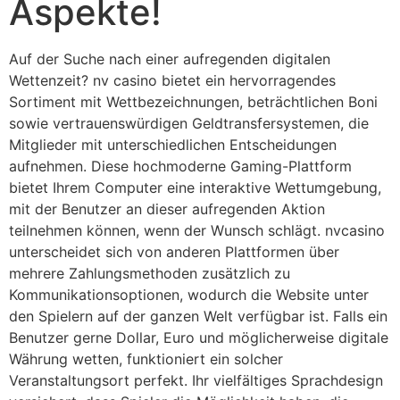
Aspekte!
Auf der Suche nach einer aufregenden digitalen
Wettenzeit? nv casino bietet ein hervorragendes
Sortiment mit Wettbezeichnungen, beträchtlichen Boni
sowie vertrauenswürdigen Geldtransfersystemen, die
Mitglieder mit unterschiedlichen Entscheidungen
aufnehmen. Diese hochmoderne Gaming-Plattform
bietet Ihrem Computer eine interaktive Wettumgebung,
mit der Benutzer an dieser aufregenden Aktion
teilnehmen können, wenn der Wunsch schlägt. nvcasino
unterscheidet sich von anderen Plattformen über
mehrere Zahlungsmethoden zusätzlich zu
Kommunikationsoptionen, wodurch die Website unter
den Spielern auf der ganzen Welt verfügbar ist. Falls ein
Benutzer gerne Dollar, Euro und möglicherweise digitale
Währung wetten, funktioniert ein solcher
Veranstaltungsort perfekt. Ihr vielfältiges Sprachdesign