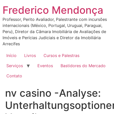
Ir
Frederico Mendonça
para
o
Professor, Perito Avaliador, Palestrante com incursões
conteúdo
internacionais (México, Portugal, Uruguai, Paraguai,
Peru), Diretor da Câmara Imobiliária de Avaliações de
Imóveis e Perícias Judiciais e Diretor da Imobiliária
Arrecifes
Início
Livros
Cursos e Palestras
Serviços
Eventos
Bastidores do Mercado
Contato
nv casino -Analyse:
Unterhaltungsoptione