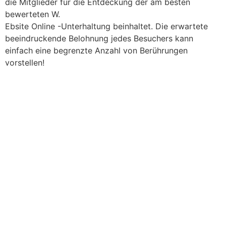
die Mitglieder für die Entdeckung der am besten
bewerteten W.
Ebsite Online -Unterhaltung beinhaltet. Die erwartete
beeindruckende Belohnung jedes Besuchers kann
einfach eine begrenzte Anzahl von Berührungen
vorstellen!