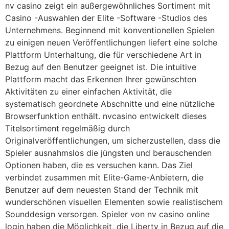
nv casino zeigt ein außergewöhnliches Sortiment mit
Casino -Auswahlen der Elite -Software -Studios des
Unternehmens. Beginnend mit konventionellen Spielen
zu einigen neuen Veröffentlichungen liefert eine solche
Plattform Unterhaltung, die für verschiedene Art in
Bezug auf den Benutzer geeignet ist. Die intuitive
Plattform macht das Erkennen Ihrer gewünschten
Aktivitäten zu einer einfachen Aktivität, die
systematisch geordnete Abschnitte und eine nützliche
Browserfunktion enthält. nvcasino entwickelt dieses
Titelsortiment regelmäßig durch
Originalveröffentlichungen, um sicherzustellen, dass die
Spieler ausnahmslos die jüngsten und berauschenden
Optionen haben, die es versuchen kann. Das Ziel
verbindet zusammen mit Elite-Game-Anbietern, die
Benutzer auf dem neuesten Stand der Technik mit
wunderschönen visuellen Elementen sowie realistischem
Sounddesign versorgen. Spieler von nv casino online
login haben die Möglichkeit, die Liberty in Bezug auf die