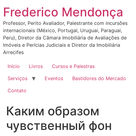
Ir
Frederico Mendonça
para
o
Professor, Perito Avaliador, Palestrante com incursões
conteúdo
internacionais (México, Portugal, Uruguai, Paraguai,
Peru), Diretor da Câmara Imobiliária de Avaliações de
Imóveis e Perícias Judiciais e Diretor da Imobiliária
Arrecifes
Início
Livros
Cursos e Palestras
Serviços
Eventos
Bastidores do Mercado
Contato
Каким образом
чувственный фон