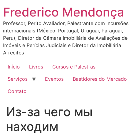
Ir
Frederico Mendonça
para
o
Professor, Perito Avaliador, Palestrante com incursões
conteúdo
internacionais (México, Portugal, Uruguai, Paraguai,
Peru), Diretor da Câmara Imobiliária de Avaliações de
Imóveis e Perícias Judiciais e Diretor da Imobiliária
Arrecifes
Início
Livros
Cursos e Palestras
Serviços
Eventos
Bastidores do Mercado
Contato
Из-за чего мы
находим