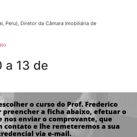
i, Peru), Diretor da Câmara Imobiliária de
ato
0 a 13 de
scolher o curso do Prof. Frederico
 preencher a ficha abaixo, efetuar o
 nos enviar o comprovante,
que
 contato e lhe remeteremos a sua
credencial via e-mail.