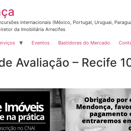
nça
incursões internacionais (México, Portugal, Uruguai, Paragua
iretor da Imobiliária Arrecifes
erviços
Eventos
Bastidores do Mercado
Cont
de Avaliação – Recife 1
Obrigado por e
Mendonça, f
avor
pagamento e
entraremos em