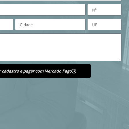
r cadastro e pagar com Mercado Pago